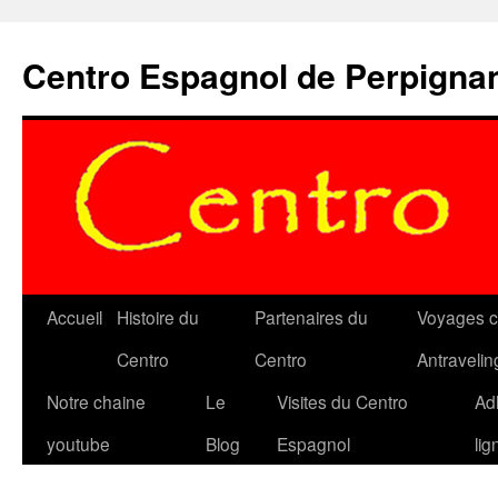
Aller
au
Centro Espagnol de Perpigna
contenu
Accueil
Histoire du
Partenaires du
Voyages c
Centro
Centro
Antravelin
Notre chaine
Le
Visites du Centro
Ad
youtube
Blog
Espagnol
lig