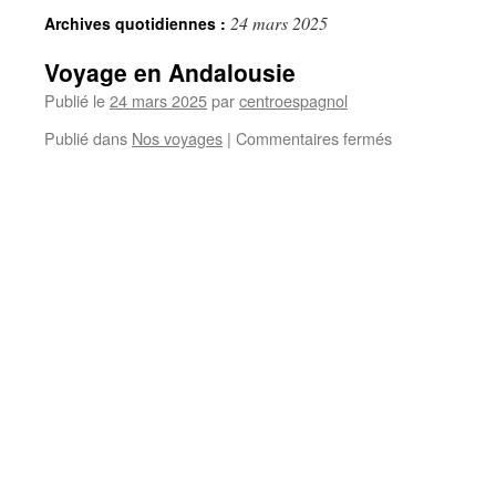
24 mars 2025
Archives quotidiennes :
Voyage en Andalousie
Publié le
24 mars 2025
par
centroespagnol
Publié dans
Nos voyages
|
Commentaires fermés
sur
Voyage
en
Andalousie