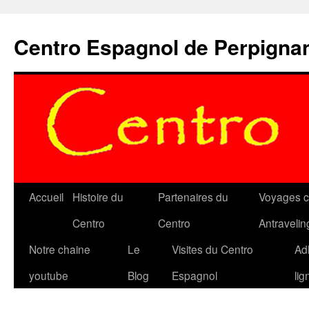
Aller
au
Centro Espagnol de Perpigna
contenu
Accueil
Histoire du
Partenaires du
Voyages c
Centro
Centro
Antravelin
Notre chaine
Le
Visites du Centro
Ad
youtube
Blog
Espagnol
lig