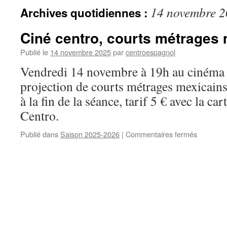
14 novembre 
Archives quotidiennes :
Ciné centro, courts métrages
Publié le
14 novembre 2025
par
centroespagnol
Vendredi 14 novembre à 19h au cinéma Ca
projection de courts métrages mexicai
à la fin de la séance, tarif 5 € avec la ca
Centro.
Publié dans
Saison 2025-2026
|
Commentaires fermés
sur
Ciné
centro,
courts
métrage
mexicain