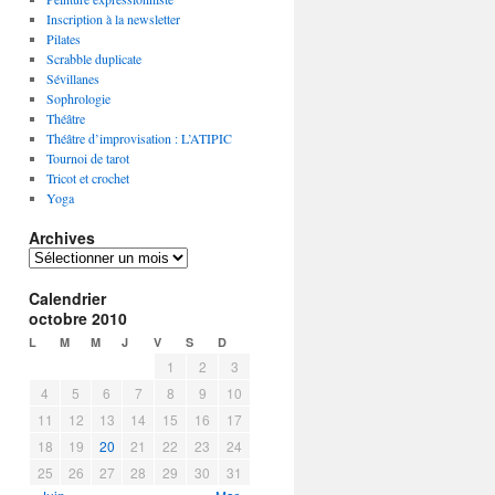
Inscription à la newsletter
Pilates
Scrabble duplicate
Sévillanes
Sophrologie
Théâtre
Théâtre d’improvisation : L’ATIPIC
Tournoi de tarot
Tricot et crochet
Yoga
Archives
A
r
Calendrier
c
octobre 2010
h
i
L
M
M
J
V
S
D
v
1
2
3
e
4
5
6
7
8
9
10
s
11
12
13
14
15
16
17
18
19
20
21
22
23
24
25
26
27
28
29
30
31