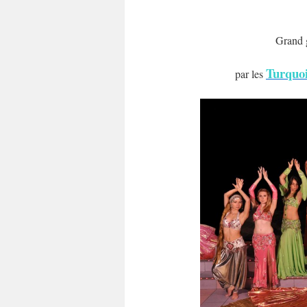
Grand g
Turquoi
par les