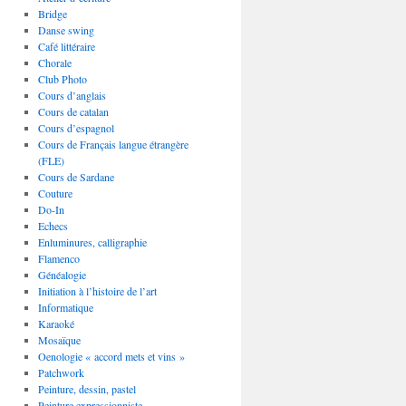
Bridge
Danse swing
Café littéraire
Chorale
Club Photo
Cours d’anglais
Cours de catalan
Cours d’espagnol
Cours de Français langue étrangère
(FLE)
Cours de Sardane
Couture
Do-In
Echecs
Enluminures, calligraphie
Flamenco
Généalogie
Initiation à l’histoire de l’art
Informatique
Karaoké
Mosaïque
Oenologie « accord mets et vins »
Patchwork
Peinture, dessin, pastel
Peinture expressionniste