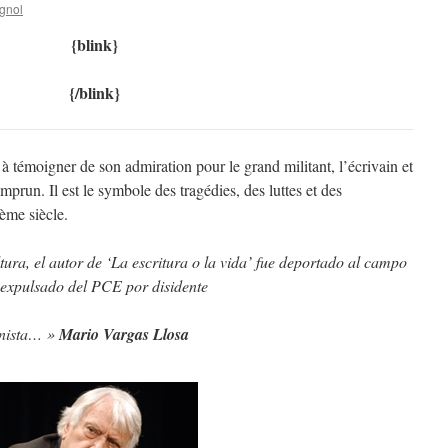
gnol
{blink}
{/blink}
 à témoigner de son admiration pour le grand militant, l’écrivain et
prun. Il est le symbole des tragédies, des luttes et des
me siècle.
tura, el autor de ‘La escritura o la vida’ fue deportado al campo
expulsado del PCE por disidente
onista… »
Mario Vargas Llosa