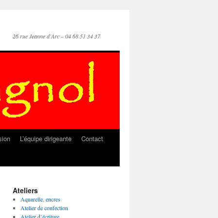
26 rue Jeanne d'Arc – 04 68 51 34 37
sion
L’équipe dirigeante
Contact
Ateliers
Aquarelle, encres
Atelier de confection
Atelier d’écriture