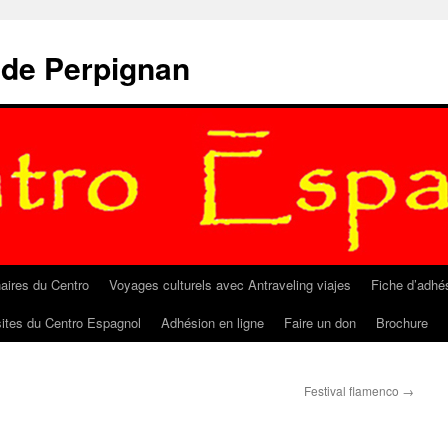
 de Perpignan
aires du Centro
Voyages culturels avec Antraveling viajes
Fiche d’adhé
sites du Centro Espagnol
Adhésion en ligne
Faire un don
Brochure
Festival flamenco
→