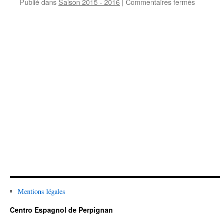
Publié dans
Saison 2015 - 2016
|
Commentaires fermés
sur
Los
reyes
et
la
galette
des
rois
Mentions légales
Centro Espagnol de Perpignan