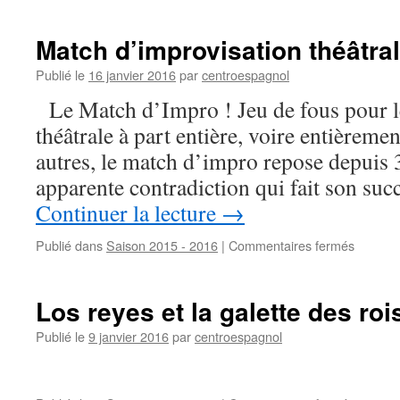
Confér
de
Bernar
Match d’improvisation théâtra
Soler
Publié le
16 janvier 2016
par
centroespagnol
Le Match d’Impro ! Jeu de fous pour le
théâtrale à part entière, voire entièremen
autres, le match d’impro repose depuis 
apparente contradiction qui fait son su
Continuer la lecture
→
Publié dans
Saison 2015 - 2016
|
Commentaires fermés
sur
Match
d’improv
théâtral
Los reyes et la galette des roi
Publié le
9 janvier 2016
par
centroespagnol