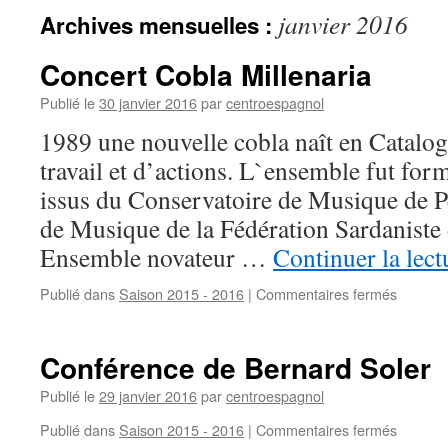
janvier 2016
Archives mensuelles :
Concert Cobla Millenaria
Publié le
30 janvier 2016
par
centroespagnol
1989 une nouvelle cobla naît en Catalo
travail et d’actions. L`ensemble fut for
issus du Conservatoire de Musique de P
de Musique de la Fédération Sardaniste 
Ensemble novateur …
Continuer la lec
Publié dans
Saison 2015 - 2016
|
Commentaires fermés
sur
Concert
Cobla
Millenar
Conférence de Bernard Soler
Publié le
29 janvier 2016
par
centroespagnol
Publié dans
Saison 2015 - 2016
|
Commentaires fermés
sur