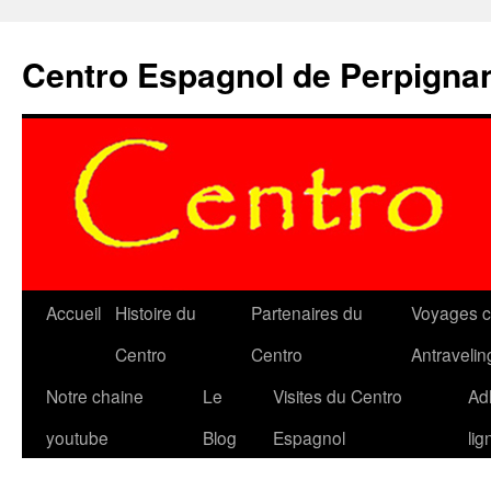
Aller
au
Centro Espagnol de Perpigna
contenu
Accueil
Histoire du
Partenaires du
Voyages c
Centro
Centro
Antravelin
Notre chaine
Le
Visites du Centro
Ad
youtube
Blog
Espagnol
lig