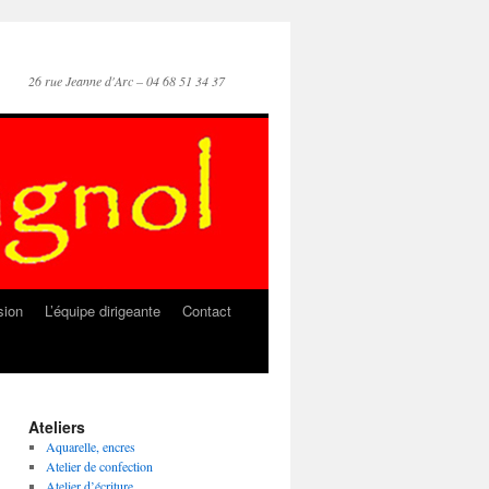
26 rue Jeanne d'Arc – 04 68 51 34 37
sion
L’équipe dirigeante
Contact
Ateliers
Aquarelle, encres
Atelier de confection
Atelier d’écriture