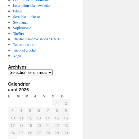
Inscription à la newsletter
Pilates
Scrabble duplicate
Sévillanes
Sophrologie
Théâtre
Théâtre d’improvisation : L’ATIPIC
Tournoi de tarot
Tricot et crochet
Yoga
Archives
A
r
Calendrier
c
août 2026
h
i
L
M
M
J
V
S
D
v
1
2
e
3
4
5
6
7
8
9
s
10
11
12
13
14
15
16
17
18
19
20
21
22
23
24
25
26
27
28
29
30