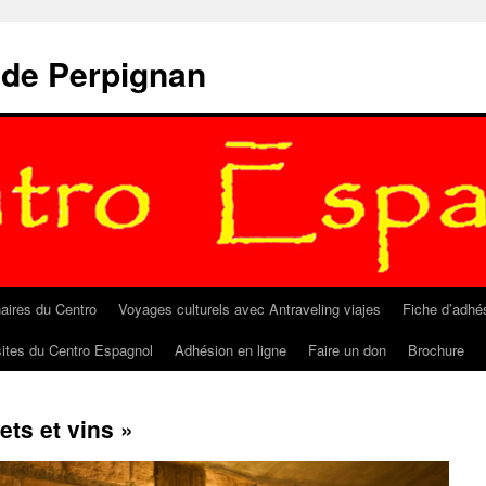
 de Perpignan
aires du Centro
Voyages culturels avec Antraveling viajes
Fiche d’adhé
sites du Centro Espagnol
Adhésion en ligne
Faire un don
Brochure
ts et vins »