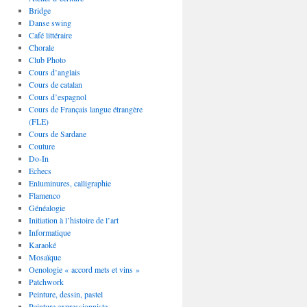
Bridge
Danse swing
Café littéraire
Chorale
Club Photo
Cours d’anglais
Cours de catalan
Cours d’espagnol
Cours de Français langue étrangère
(FLE)
Cours de Sardane
Couture
Do-In
Echecs
Enluminures, calligraphie
Flamenco
Généalogie
Initiation à l’histoire de l’art
Informatique
Karaoké
Mosaïque
Oenologie « accord mets et vins »
Patchwork
Peinture, dessin, pastel
Peinture expressionniste