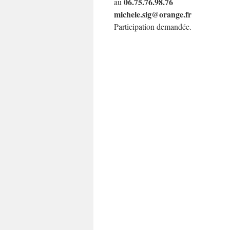
06.75.76.98.76
au
michele.sig@orange.fr
Participation demandée.