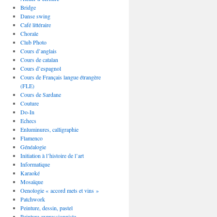
Bridge
Danse swing
Café littéraire
Chorale
Club Photo
Cours d’anglais
Cours de catalan
Cours d’espagnol
Cours de Français langue étrangère
(FLE)
Cours de Sardane
Couture
Do-In
Echecs
Enluminures, calligraphie
Flamenco
Généalogie
Initiation à l’histoire de l’art
Informatique
Karaoké
Mosaïque
Oenologie « accord mets et vins »
Patchwork
Peinture, dessin, pastel
Peinture expressionniste