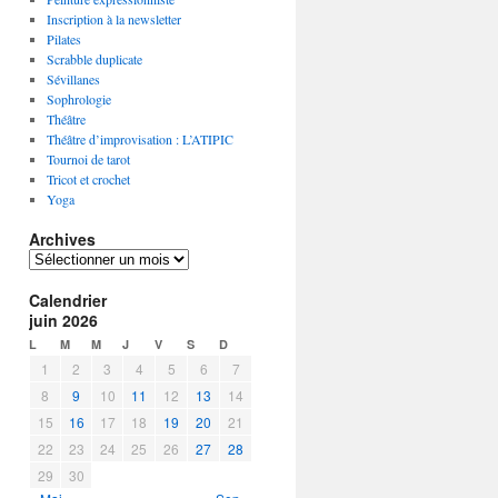
Inscription à la newsletter
Pilates
Scrabble duplicate
Sévillanes
Sophrologie
Théâtre
Théâtre d’improvisation : L’ATIPIC
Tournoi de tarot
Tricot et crochet
Yoga
Archives
A
r
Calendrier
c
juin 2026
h
i
L
M
M
J
V
S
D
v
1
2
3
4
5
6
7
e
8
9
10
11
12
13
14
s
15
16
17
18
19
20
21
22
23
24
25
26
27
28
29
30