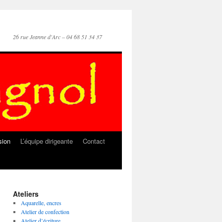
26 rue Jeanne d'Arc – 04 68 51 34 37
sion
L’équipe dirigeante
Contact
Ateliers
Aquarelle, encres
Atelier de confection
Atelier d’écriture