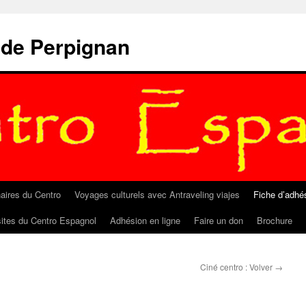
 de Perpignan
aires du Centro
Voyages culturels avec Antraveling viajes
Fiche d’adhé
sites du Centro Espagnol
Adhésion en ligne
Faire un don
Brochure
Ciné centro : Volver
→