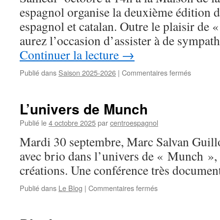
espagnol organise la deuxième édition de
espagnol et catalan. Outre le plaisir de «
aurez l’occasion d’assister à de sympa
Continuer la lecture
→
Publié dans
Saison 2025-2026
|
Commentaires fermés
sur
La
Dictée
L’univers de Munch
Publié le
4 octobre 2025
par
centroespagnol
Mardi 30 septembre, Marc Salvan Guill
avec brio dans l’univers de « Munch », 
créations. Une conférence très documenté
Publié dans
Le Blog
|
Commentaires fermés
sur
L’univers
de
Munch