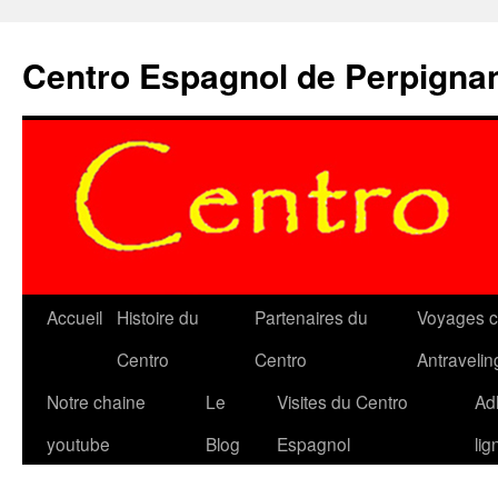
Aller
au
Centro Espagnol de Perpigna
contenu
Accueil
Histoire du
Partenaires du
Voyages c
Centro
Centro
Antravelin
Notre chaine
Le
Visites du Centro
Ad
youtube
Blog
Espagnol
lig