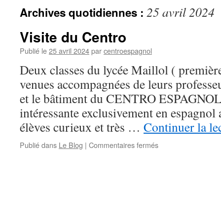
25 avril 2024
Archives quotidiennes :
Visite du Centro
Publié le
25 avril 2024
par
centroespagnol
Deux classes du lycée Maillol ( première
venues accompagnées de leurs professeur
et le bâtiment du CENTRO ESPAGNOL. L
intéressante exclusivement en espagnol a
élèves curieux et très …
Continuer la le
Publié dans
Le Blog
|
Commentaires fermés
sur
Visite
du
Centro