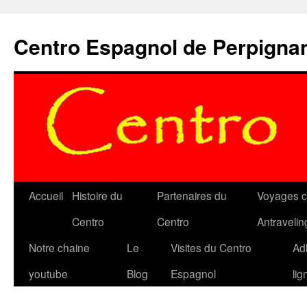
Aller
au
Centro Espagnol de Perpigna
contenu
Accueil
Histoire du
Partenaires du
Voyages c
Centro
Centro
Antravelin
Notre chaine
Le
Visites du Centro
Ad
youtube
Blog
Espagnol
lig