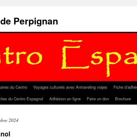
 de Perpignan
aires du Centro
Voyages culturels avec Antraveling viajes
Fiche d’adhé
sites du Centro Espagnol
Adhésion en ligne
Faire un don
Brochure
mbre 2024
gnol