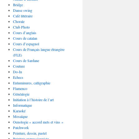
Bridge
Danse swing
Café littéraire
Chorale
Club Photo
Cours d’anglais
Cours de catalan
Cours d’espagnol
Cours de Français langue étrangère
(FLE)
Cours de Sardane
Couture
Do-In
Echecs
Enluminures, calligraphie
Flamenco
Généalogie
Initiation à l’histoire de l’art
Informatique
Karaoké
Mosaïque
Oenologie « accord mets et vins »
Patchwork
Peinture, dessin, pastel
Peinture expressionniste