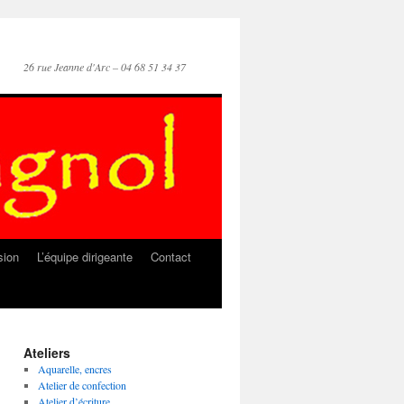
26 rue Jeanne d'Arc – 04 68 51 34 37
sion
L’équipe dirigeante
Contact
Ateliers
Aquarelle, encres
Atelier de confection
Atelier d’écriture