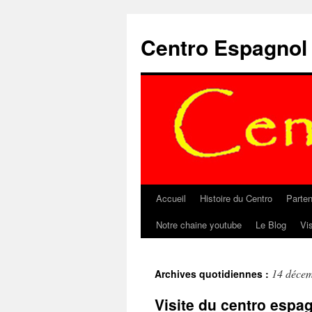
Aller
au
Centro Espagnol
contenu
Accueil
Histoire du Centro
Parten
Notre chaine youtube
Le Blog
Vi
14 déce
Archives quotidiennes :
Visite du centro espa