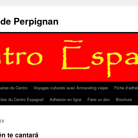
 de Perpignan
aires du Centro
Voyages culturels avec Antraveling viajes
Fiche d’adhé
sites du Centro Espagnol
Adhésion en ligne
Faire un don
Brochure
18
én te cantará