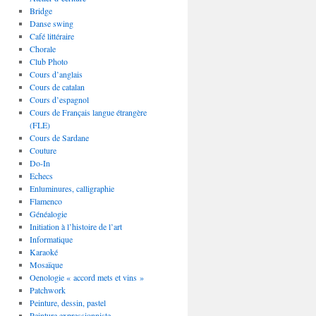
Bridge
Danse swing
Café littéraire
Chorale
Club Photo
Cours d’anglais
Cours de catalan
Cours d’espagnol
Cours de Français langue étrangère
(FLE)
Cours de Sardane
Couture
Do-In
Echecs
Enluminures, calligraphie
Flamenco
Généalogie
Initiation à l’histoire de l’art
Informatique
Karaoké
Mosaïque
Oenologie « accord mets et vins »
Patchwork
Peinture, dessin, pastel
Peinture expressionniste