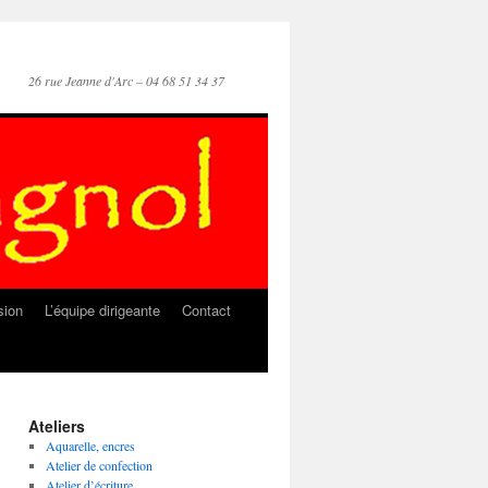
26 rue Jeanne d'Arc – 04 68 51 34 37
sion
L’équipe dirigeante
Contact
Ateliers
Aquarelle, encres
Atelier de confection
Atelier d’écriture