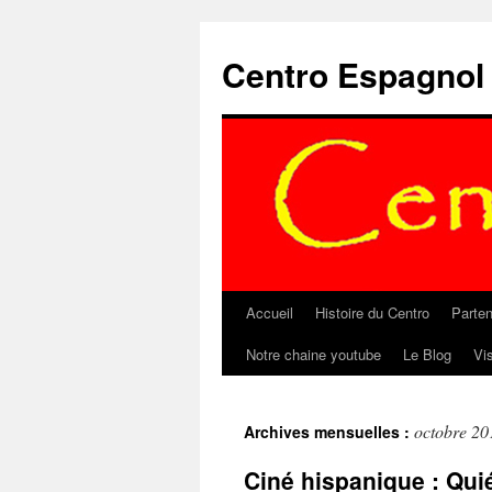
Aller
au
Centro Espagnol
contenu
Accueil
Histoire du Centro
Parten
Notre chaine youtube
Le Blog
Vi
octobre 20
Archives mensuelles :
Ciné hispanique : Qui