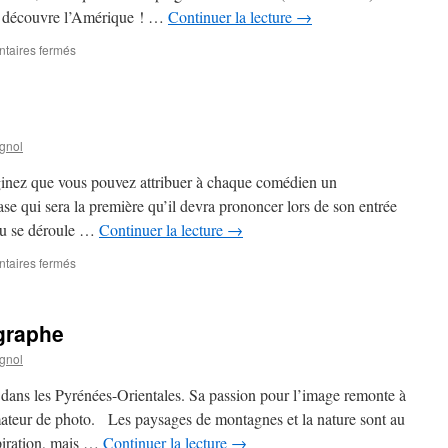
 il découvre l’Amérique ! …
Continuer la lecture
→
taires fermés
sur
Conférence
sur
le
12
octobre
gnol
ginez que vous pouvez attribuer à chaque comédien un
se qui sera la première qu’il devra prononcer lors de son entrée
 ou se déroule …
Continuer la lecture
→
taires fermés
sur
Théâtre
d’impro
graphe
gnol
ans les Pyrénées-Orientales. Sa passion pour l’image remonte à
amateur de photo. Les paysages de montagnes et la nature sont au
spiration, mais …
Continuer la lecture
→