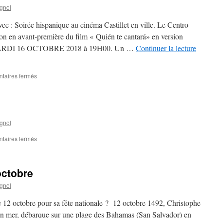
gnol
c : Soirée hispanique au cinéma Castillet en ville. Le Centro
on en avant-première du film « Quién te cantará» en version
is. MARDI 16 OCTOBRE 2018 à 19H00. Un …
Continuer la lecture
taires fermés
sur
Ciné
hispanique
:
Quién
te
gnol
cantará
taires fermés
sur
Tablao
Flamenco
octobre
gnol
le 12 octobre pour sa fête nationale ? 12 octobre 1492, Christophe
en mer, débarque sur une plage des Bahamas (San Salvador) en