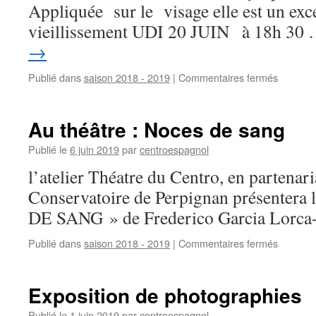
Appliquée sur le visage elle est un exce
vieillissement UDI 20 JUIN à 18h 30
→
Publié dans
saison 2018 - 2019
|
Commentaires fermés
sur
Confére
sur
le
Au théâtre : Noces de sang
Guasha
Publié le
6 juin 2019
par
centroespagnol
l’atelier Théatre du Centro, en partenari
Conservatoire de Perpignan présente
DE SANG » de Frederico Garcia Lorca- 
Publié dans
saison 2018 - 2019
|
Commentaires fermés
sur
Au
théâtre
:
Exposition de photographies
Noces
de
Publié le
1 juin 2019
par
centroespagnol