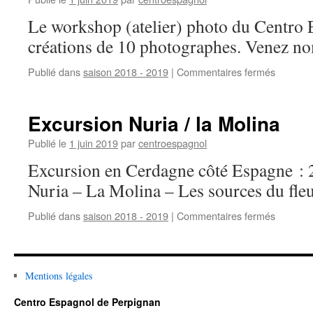
sang
Le workshop (atelier) photo du Centro 
créations de 10 photographes. Venez n
Publié dans
saison 2018 - 2019
|
Commentaires fermés
sur
Expositi
de
photogr
Excursion Nuria / la Molina
Publié le
1 juin 2019
par
centroespagnol
Excursion en Cerdagne côté Espagne : 2 j
Nuria – La Molina – Les sources du fle
Publié dans
saison 2018 - 2019
|
Commentaires fermés
sur
Excursi
Nuria
/
la
Mentions légales
Molina
Centro Espagnol de Perpignan