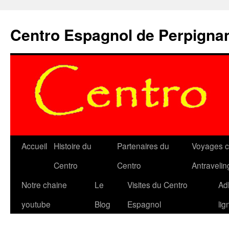
Aller
au
Centro Espagnol de Perpigna
contenu
Accueil
Histoire du
Partenaires du
Voyages c
Centro
Centro
Antravelin
Notre chaine
Le
Visites du Centro
Ad
youtube
Blog
Espagnol
lig