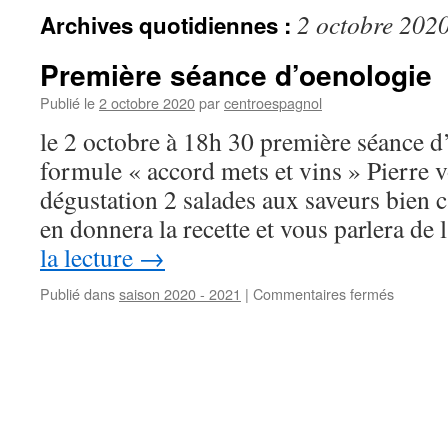
2 octobre 202
Archives quotidiennes :
Première séance d’oenologie
Publié le
2 octobre 2020
par
centroespagnol
le 2 octobre à 18h 30 première séance 
formule « accord mets et vins » Pierre 
dégustation 2 salades aux saveurs bien c
en donnera la recette et vous parlera de
la lecture
→
Publié dans
saison 2020 - 2021
|
Commentaires fermés
sur
Premièr
séance
d’oenolo