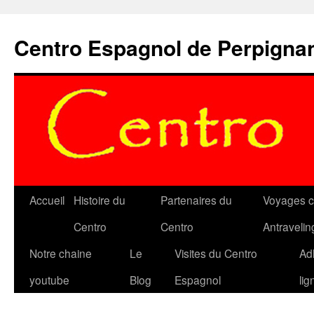
Aller
au
Centro Espagnol de Perpigna
contenu
Accueil
Histoire du
Partenaires du
Voyages c
Centro
Centro
Antravelin
Notre chaine
Le
Visites du Centro
Ad
youtube
Blog
Espagnol
lig