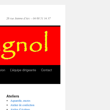
26 rue Jeanne d'Arc – 04 68 51 34 37
sion
L’équipe dirigeante
Contact
Ateliers
Aquarelle, encres
Atelier de confection
Atelier d’écriture