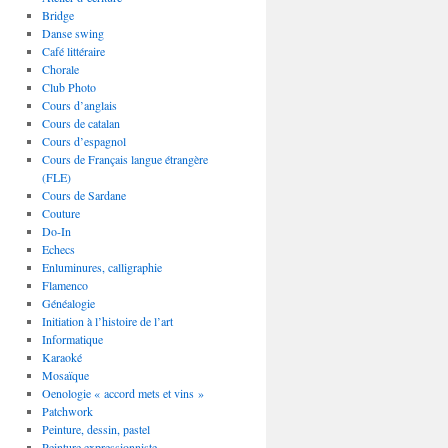
Bridge
Danse swing
Café littéraire
Chorale
Club Photo
Cours d’anglais
Cours de catalan
Cours d’espagnol
Cours de Français langue étrangère
(FLE)
Cours de Sardane
Couture
Do-In
Echecs
Enluminures, calligraphie
Flamenco
Généalogie
Initiation à l’histoire de l’art
Informatique
Karaoké
Mosaïque
Oenologie « accord mets et vins »
Patchwork
Peinture, dessin, pastel
Peinture expressionniste