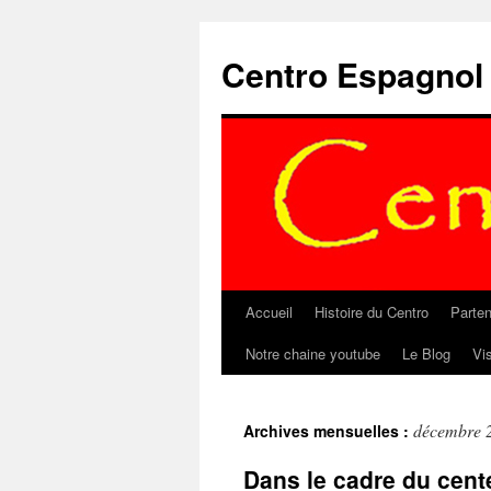
Aller
au
Centro Espagnol
contenu
Accueil
Histoire du Centro
Parten
Notre chaine youtube
Le Blog
Vi
décembre 
Archives mensuelles :
Dans le cadre du cent