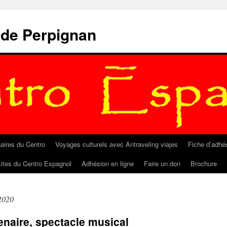
 de Perpignan
aires du Centro
Voyages culturels avec Antraveling viajes
Fiche d’adhé
sites du Centro Espagnol
Adhésion en ligne
Faire un don
Brochure
2020
enaire, spectacle musical