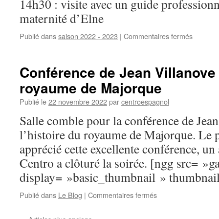
14h30 : visite avec un guide professionn
maternité d’Elne
Publié dans
saison 2022 - 2023
|
Commentaires fermés
sur
La
maternit
d’Elne
Conférence de Jean Villanove s
royaume de Majorque
Publié le
22 novembre 2022
par
centroespagnol
Salle comble pour la conférence de Jean
l’histoire du royaume de Majorque. Le 
apprécié cette excellente conférence, un a
Centro a clôturé la soirée. [ngg src= »g
display= »basic_thumbnail » thumbnai
Publié dans
Le Blog
|
Commentaires fermés
sur
Conférence
de