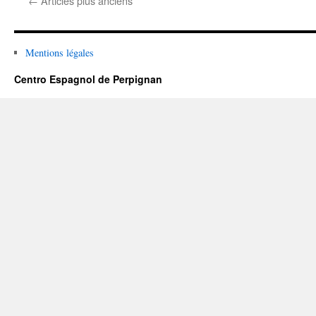
←
Articles plus anciens
Jean
Villanove
sur
l’histoire
Mentions légales
du
royaume
Centro Espagnol de Perpignan
de
Majorque