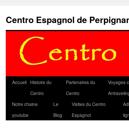
Aller
au
Centro Espagnol de Perpigna
contenu
Accueil
Histoire du
Partenaires du
Voyages c
Centro
Centro
Antravelin
Notre chaine
Le
Visites du Centro
Ad
youtube
Blog
Espagnol
lig