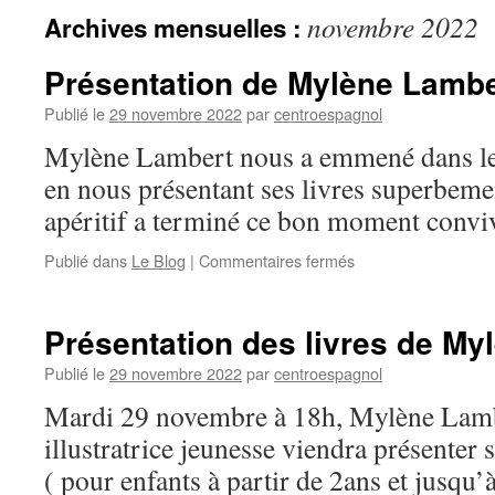
novembre 2022
Archives mensuelles :
Présentation de Mylène Lambe
Publié le
29 novembre 2022
par
centroespagnol
Mylène Lambert nous a emmené dans le
en nous présentant ses livres superbement
apéritif a terminé ce bon moment conviv
Publié dans
Le Blog
|
Commentaires fermés
sur
Présentation
de
Mylène
Présentation des livres de My
Lambert
Publié le
29 novembre 2022
par
centroespagnol
Mardi 29 novembre à 18h, Mylène Lamb
illustratrice jeunesse viendra présenter 
( pour enfants à partir de 2ans et jusq