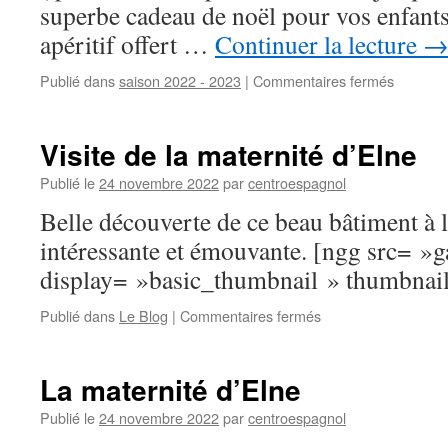
superbe cadeau de noël pour vos enfants 
apéritif offert …
Continuer la lecture
Publié dans
saison 2022 - 2023
|
Commentaires fermés
sur
Présenta
des
livres
Visite de la maternité d’Elne
de
Mylène
Publié le
24 novembre 2022
par
centroespagnol
Lambert
Belle découverte de ce beau bâtiment à l
intéressante et émouvante. [ngg src= »g
display= »basic_thumbnail » thumbnai
Publié dans
Le Blog
|
Commentaires fermés
sur
Visite
de
la
La maternité d’Elne
maternité
d’Elne
Publié le
24 novembre 2022
par
centroespagnol