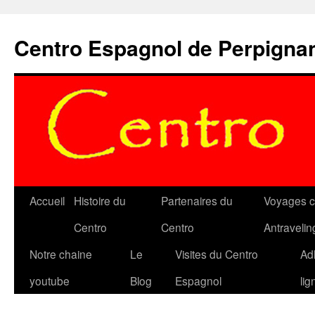
Aller
au
Centro Espagnol de Perpigna
contenu
Accueil
Histoire du
Partenaires du
Voyages c
Centro
Centro
Antravelin
Notre chaine
Le
Visites du Centro
Ad
youtube
Blog
Espagnol
lig