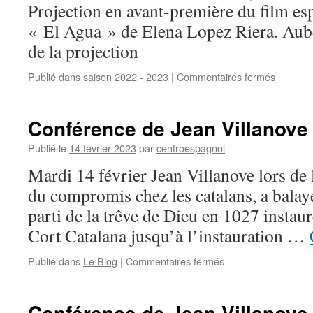
Projection en avant-première du film es
« El Agua » de Elena Lopez Riera. Aube
de la projection
Publié dans
saison 2022 - 2023
|
Commentaires fermés
sur
Ciné
Centro
:
Conférence de Jean Villanove
El
Agua
Publié le
14 février 2023
par
centroespagnol
Mardi 14 février Jean Villanove lors de 
du compromis chez les catalans, a balayé
parti de la trêve de Dieu en 1027 instaur
Cort Catalana jusqu’à l’instauration …
Publié dans
Le Blog
|
Commentaires fermés
sur
Conférence
de
Jean
Conférence de Jean Villanove