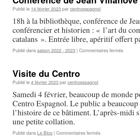
Villanove
Publié le
14 février 2023
par
centroespagnol
18h à la bibliothèque, conférence de Jea
conférencier et historien : « l’art du c
catalans ». Entrée libre, apéritif offert 
Publié dans
saison 2022 - 2023
|
Commentaires fermés
sur
Confére
de
Jean
Visite du Centro
Villanov
Publié le
4 février 2023
par
centroespagnol
Samedi 4 février, beaucoup de monde po
Centro Espagnol. Le public a beaucoup 
l’histoire de ce bâtiment. L’après-midi 
une petite collation.
Publié dans
Le Blog
|
Commentaires fermés
sur
Visite