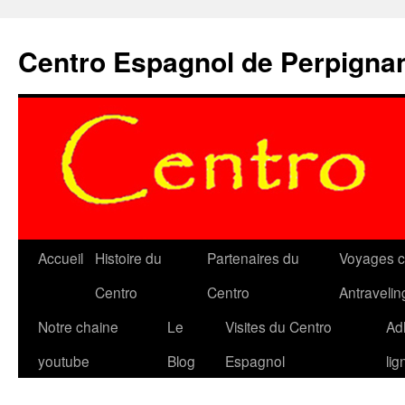
Aller
au
Centro Espagnol de Perpigna
contenu
Accueil
Histoire du
Partenaires du
Voyages c
Centro
Centro
Antravelin
Notre chaine
Le
Visites du Centro
Ad
youtube
Blog
Espagnol
lig