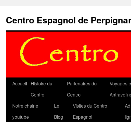
Aller
au
Centro Espagnol de Perpigna
contenu
Accueil
Histoire du
Partenaires du
Voyages c
Centro
Centro
Antravelin
Notre chaine
Le
Visites du Centro
Ad
youtube
Blog
Espagnol
lig