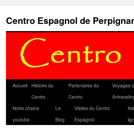
Aller
au
Centro Espagnol de Perpigna
contenu
Accueil
Histoire du
Partenaires du
Voyages c
Centro
Centro
Antravelin
Notre chaine
Le
Visites du Centro
Ad
youtube
Blog
Espagnol
lig