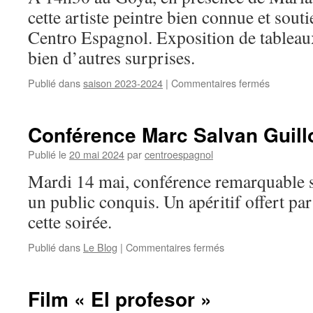
cette artiste peintre bien connue et sout
Centro Espagnol. Exposition de tableaux
bien d’autres surprises.
Publié dans
saison 2023-2024
|
Commentaires fermés
sur
Hommag
à
Marie
Conférence Marc Salvan Guill
Lluis
Publié le
20 mai 2024
par
centroespagnol
Mardi 14 mai, conférence remarquable 
un public conquis. Un apéritif offert par
cette soirée.
Publié dans
Le Blog
|
Commentaires fermés
sur
Conférence
Marc
Salvan
Film « El profesor »
Guillotin