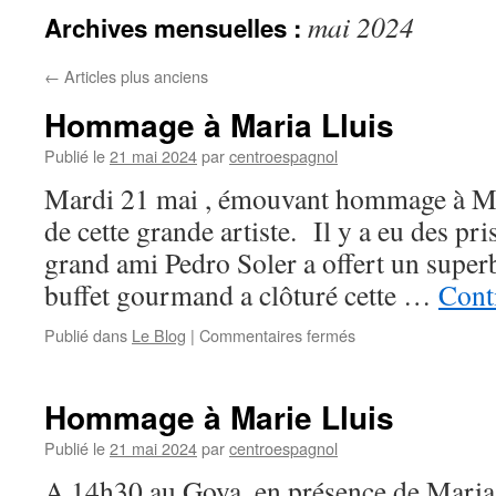
mai 2024
Archives mensuelles :
←
Articles plus anciens
Hommage à Maria Lluis
Publié le
21 mai 2024
par
centroespagnol
Mardi 21 mai , émouvant hommage à Ma
de cette grande artiste. Il y a eu des pri
grand ami Pedro Soler a offert un super
buffet gourmand a clôturé cette …
Conti
Publié dans
Le Blog
|
Commentaires fermés
sur
Hommage
à
Maria
Hommage à Marie Lluis
Lluis
Publié le
21 mai 2024
par
centroespagnol
A 14h30 au Goya, en présence de Maria