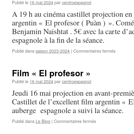
Publié le
16 mai 2024
par
centroespagnol
A 19 h au cinéma castillet projection en
argentin « El profesor ( Puàn ) ». Comé
Benjamin Naishtat . 5€ avec la carte d’a
espagnole à la fin de la séance.
Publié dans
saison 2023-2024
|
Commentaires fermés
sur
Film
« El
profesor 
Film « El profesor »
Publié le
16 mai 2024
par
centroespagnol
Jeudi 16 mai projection en avant-premiè
Castillet de l’excellent film argentin « E
auberge espagnole a suivi la séance.
Publié dans
Le Blog
|
Commentaires fermés
sur
Film
« El