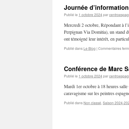
Journée d’information 
Publié le
1 octobre 2024
par
centroespag
Mercredi 2 octobre, Répondant à l’i
Perpignan Via Domitia), un stand du
ont témoigné leur intérêt, en partic
Publié dans
Le Blog
|
Commentaires fer
Conférence de Marc Sa
Publié le
1 octobre 2024
par
centroespag
Mardi 1er octobre à 18 heures salle
caravagisme sur les peintres espag
Publié dans
Non classé
,
Saison 2024-20