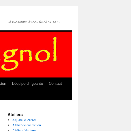
26 rue Jeanne d'Arc – 04 68 51 34 37
sion
L’équipe dirigeante
Contact
Ateliers
Aquarelle, encres
Atelier de confection
Atelier d’écriture