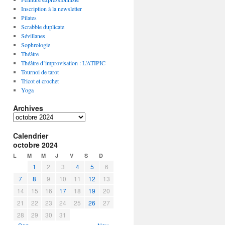
Inscription à la newsletter
Pilates
Scrabble duplicate
Sévillanes
Sophrologie
Théâtre
Théâtre d’improvisation : L’ATIPIC
Tournoi de tarot
Tricot et crochet
Yoga
Archives
A
r
Calendrier
c
octobre 2024
h
i
L
M
M
J
V
S
D
v
1
2
3
4
5
6
e
7
8
9
10
11
12
13
s
14
15
16
17
18
19
20
21
22
23
24
25
26
27
28
29
30
31