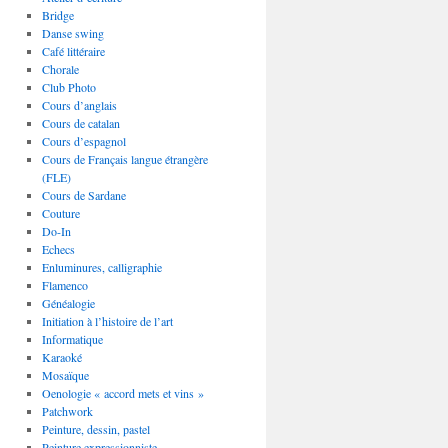
Bridge
Danse swing
Café littéraire
Chorale
Club Photo
Cours d’anglais
Cours de catalan
Cours d’espagnol
Cours de Français langue étrangère
(FLE)
Cours de Sardane
Couture
Do-In
Echecs
Enluminures, calligraphie
Flamenco
Généalogie
Initiation à l’histoire de l’art
Informatique
Karaoké
Mosaïque
Oenologie « accord mets et vins »
Patchwork
Peinture, dessin, pastel
Peinture expressionniste