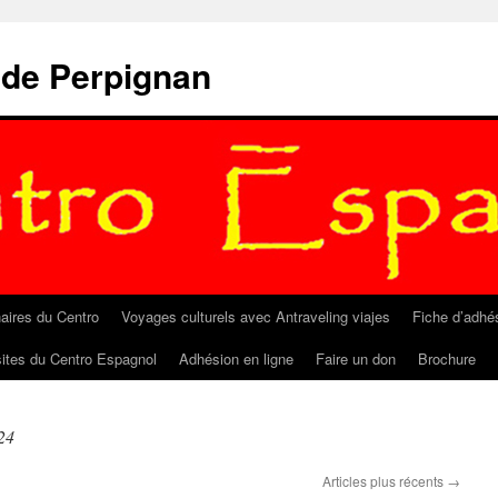
 de Perpignan
aires du Centro
Voyages culturels avec Antraveling viajes
Fiche d’adhé
sites du Centro Espagnol
Adhésion en ligne
Faire un don
Brochure
24
Articles plus récents
→