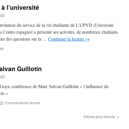
à l’université
nol
nvitation du service de la vie étudiante de L’UPVD (Université
 Centro espagnol a présenté ses activités, de nombreux étudiants
ulier des questions sur la …
Continuer la lecture
→
més
sur
Journée
d’information
à
lvan Guillotin
l’université
nol
 Goya, conférence de Marc Salvan Guillotin « l’influence du
nols »
25
|
Commentaires fermés
sur
Conférence
de
Articles plus récents
→
Marc
Salvan
Guillotin