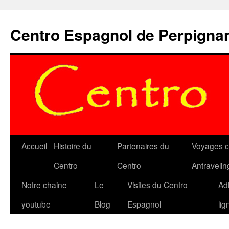
Aller
au
Centro Espagnol de Perpigna
contenu
Accueil
Histoire du
Partenaires du
Voyages c
Centro
Centro
Antravelin
Notre chaine
Le
Visites du Centro
Ad
youtube
Blog
Espagnol
lig