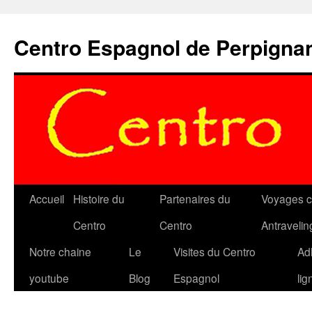
Aller
au
Centro Espagnol de Perpigna
contenu
Accueil
Histoire du
Partenaires du
Voyages c
Centro
Centro
Antravelin
Notre chaine
Le
Visites du Centro
Ad
youtube
Blog
Espagnol
lig