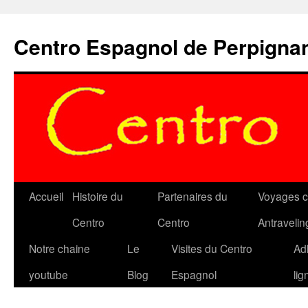
Aller
au
Centro Espagnol de Perpigna
contenu
Accueil
Histoire du
Partenaires du
Voyages c
Centro
Centro
Antravelin
Notre chaine
Le
Visites du Centro
Ad
youtube
Blog
Espagnol
lig