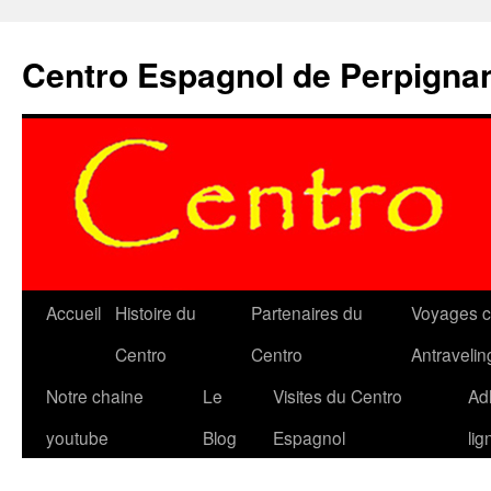
Aller
au
Centro Espagnol de Perpigna
contenu
Accueil
Histoire du
Partenaires du
Voyages c
Centro
Centro
Antravelin
Notre chaine
Le
Visites du Centro
Ad
youtube
Blog
Espagnol
lig