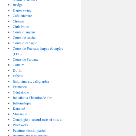
Bridge
Danse swing
Café littéraire
Chorale
Club Photo
Cours d’anglais
Cours de catalan
Cours d’espagnol
Cours de Français langue étrangère
(FLE)
Cours de Sardane
Couture
Do-In
Echecs
Enluminures, calligraphie
Flamenco
Généalogie
Initiation à l’histoire de l’art
Informatique
Karaoké
Mosaïque
Oenologie « accord mets et vins »
Patchwork
Peinture, dessin, pastel
Peinture expressionniste