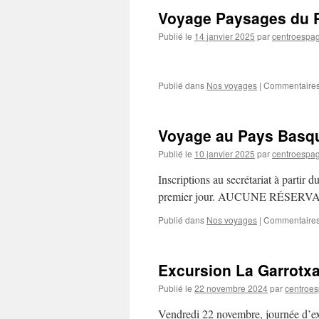
Voyage Paysages du P
Publié le
14 janvier 2025
par
centroespa
Publié dans
Nos voyages
|
Commentaires
Voyage au Pays Basq
Publié le
10 janvier 2025
par
centroespa
Inscriptions au secrétariat à partir 
premier jour. AUCUNE RÉSE
Publié dans
Nos voyages
|
Commentaires
Excursion La Garrotxa
Publié le
22 novembre 2024
par
centroe
Vendredi 22 novembre, journée d’e