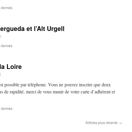
 fermés
sur
Excursion
La
Garrotxa
ergueda et l’Alt Urgell
–
Terre
l
des
volcans
 fermés
sur
–
Voyage
Besalu
:
Andorre,
la Loire
le
Bergueda
l
et
l’Alt
 est possible par téléphone. Vous ne pouvez inscrire que deux
Urgell
s de rapidité, merci de vous munir de votre carte d’adhérent et
 fermés
sur
Voyage
:
Articles plus récents
→
châteaux
de