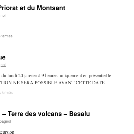
riorat et du Montsant
gnol
 fermés
sur
Voyage
Paysages
du
ue
Priorat
et
gnol
du
Montsant
du du lundi 20 janvier à 9 heures, uniquement en présentiel le
RVATION NE SERA POSSIBLE AVANT CETTE DATE.
 fermés
sur
Voyage
au
Pays
 – Terre des volcans – Besalu
Basque
spagnol
xcursion