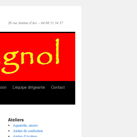
26 rue Jeanne d'Arc – 04 68 51 34 37
sion
L’équipe dirigeante
Contact
Ateliers
Aquarelle, encres
Atelier de confection
Atelier d’écriture