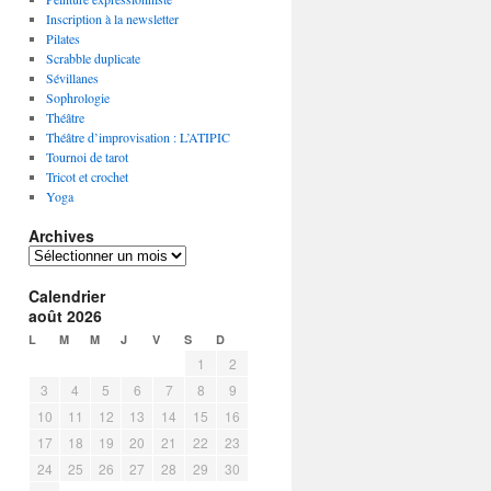
Inscription à la newsletter
Pilates
Scrabble duplicate
Sévillanes
Sophrologie
Théâtre
Théâtre d’improvisation : L’ATIPIC
Tournoi de tarot
Tricot et crochet
Yoga
Archives
A
r
Calendrier
c
août 2026
h
i
L
M
M
J
V
S
D
v
1
2
e
3
4
5
6
7
8
9
s
10
11
12
13
14
15
16
17
18
19
20
21
22
23
24
25
26
27
28
29
30