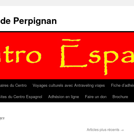
 de Perpignan
aires du Centro
Voyages culturels avec Antraveling viajes
Fiche d’adhé
sites du Centro Espagnol
Adhésion en ligne
Faire un don
Brochure
ges
Articles plus récents
→