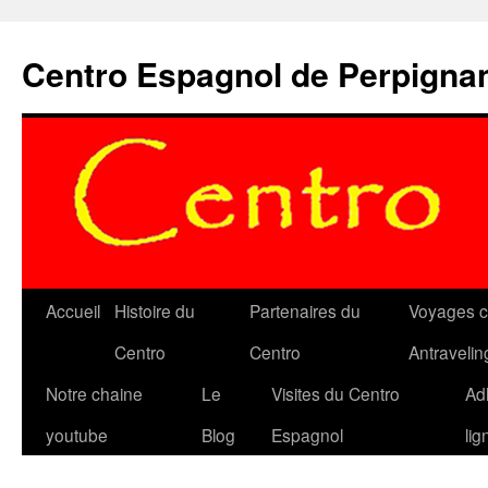
Aller
au
Centro Espagnol de Perpigna
contenu
Accueil
Histoire du
Partenaires du
Voyages c
Centro
Centro
Antravelin
Notre chaine
Le
Visites du Centro
Ad
youtube
Blog
Espagnol
lig