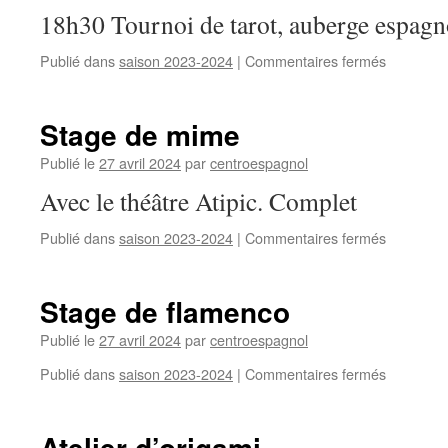
18h30 Tournoi de tarot, auberge espagn
Publié dans
saison 2023-2024
|
Commentaires fermés
sur
Tournoi
de
tarot
Stage de mime
Publié le
27 avril 2024
par
centroespagnol
Avec le théâtre Atipic. Complet
Publié dans
saison 2023-2024
|
Commentaires fermés
sur
Stage
de
mime
Stage de flamenco
Publié le
27 avril 2024
par
centroespagnol
Publié dans
saison 2023-2024
|
Commentaires fermés
sur
Stage
de
flamenco
Atelier d’origami