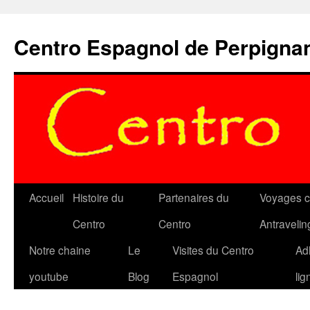
Aller
au
Centro Espagnol de Perpigna
contenu
Accueil
Histoire du
Partenaires du
Voyages c
Centro
Centro
Antravelin
Notre chaine
Le
Visites du Centro
Ad
youtube
Blog
Espagnol
lig