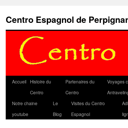
Aller
au
Centro Espagnol de Perpigna
contenu
Accueil
Histoire du
Partenaires du
Voyages c
Centro
Centro
Antravelin
Notre chaine
Le
Visites du Centro
Ad
youtube
Blog
Espagnol
lig