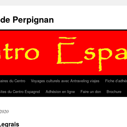
 de Perpignan
aires du Centro
Voyages culturels avec Antraveling viajes
Fiche d’adhé
sites du Centro Espagnol
Adhésion en ligne
Faire un don
Brochure
 2020
Legrais