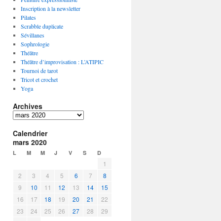
Inscription à la newsletter
Pilates
Scrabble duplicate
Sévillanes
Sophrologie
Théâtre
Théâtre d’improvisation : L’ATIPIC
Tournoi de tarot
Tricot et crochet
Yoga
Archives
A
r
Calendrier
c
mars 2020
h
i
L
M
M
J
V
S
D
v
1
e
2
3
4
5
6
7
8
s
9
10
11
12
13
14
15
16
17
18
19
20
21
22
23
24
25
26
27
28
29