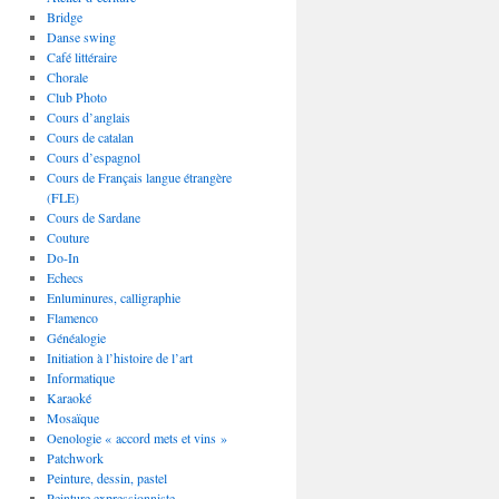
Bridge
Danse swing
Café littéraire
Chorale
Club Photo
Cours d’anglais
Cours de catalan
Cours d’espagnol
Cours de Français langue étrangère
(FLE)
Cours de Sardane
Couture
Do-In
Echecs
Enluminures, calligraphie
Flamenco
Généalogie
Initiation à l’histoire de l’art
Informatique
Karaoké
Mosaïque
Oenologie « accord mets et vins »
Patchwork
Peinture, dessin, pastel
Peinture expressionniste