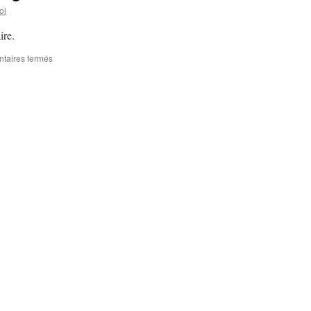
ol
ire.
taires fermés
sur
Conférence
d’Hélène
Legrais