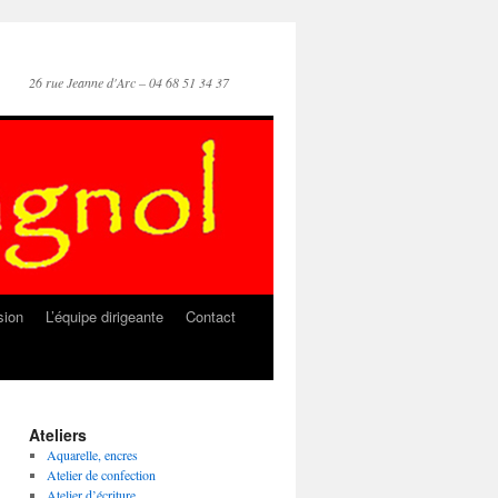
26 rue Jeanne d'Arc – 04 68 51 34 37
sion
L’équipe dirigeante
Contact
Ateliers
Aquarelle, encres
Atelier de confection
Atelier d’écriture