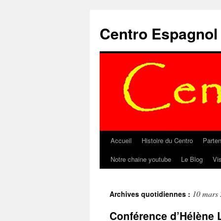
Aller
au
Centro Espagnol
contenu
Accueil
Histoire du Centro
Parten
Notre chaine youtube
Le Blog
Vi
10 mars
Archives quotidiennes :
Conférence d’Hélène 