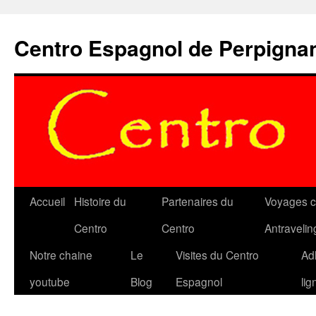
Aller
au
Centro Espagnol de Perpigna
contenu
Accueil
Histoire du
Partenaires du
Voyages c
Centro
Centro
Antravelin
Notre chaine
Le
Visites du Centro
Ad
youtube
Blog
Espagnol
lig