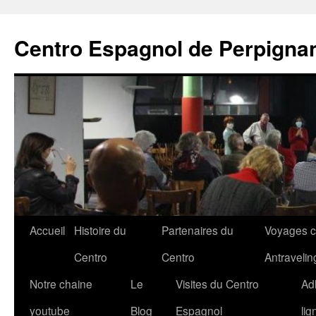
Aller
au
Centro Espagnol de Perpigna
contenu
Accueil
Histoire du
Partenaires du
Voyages c
Centro
Centro
Antravelin
Notre chaine
Le
Visites du Centro
Ad
youtube
Blog
Espagnol
lig