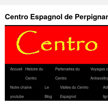
Aller
au
Centro Espagnol de Perpigna
contenu
Accueil
Histoire du
Partenaires du
Voyages c
Centro
Centro
Antravelin
Notre chaine
Le
Visites du Centro
Ad
youtube
Blog
Espagnol
lig