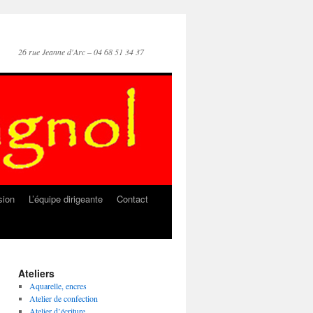
26 rue Jeanne d'Arc – 04 68 51 34 37
sion
L’équipe dirigeante
Contact
Ateliers
Aquarelle, encres
Atelier de confection
Atelier d’écriture