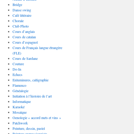
Bridge
Danse swing
Café littéraire
Chorale
Club Photo
Cours d’anglais
Cours de catalan
Cours d’espagnol
Cours de Français langue étrangère
(FLE)
Cours de Sardane
Couture
Do-In
Echecs
Enluminures, calligraphie
Flamenco
Généalogie
Initiation à l’histoire de l’art
Informatique
Karaoké
Mosaïque
Oenologie « accord mets et vins »
Patchwork
Peinture, dessin, pastel
Peinture expressionniste