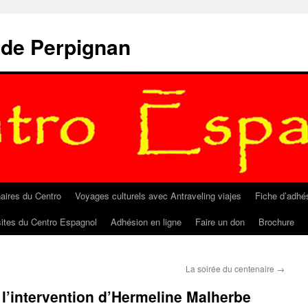
 de Perpignan
aires du Centro
Voyages culturels avec Antraveling viajes
Fiche d’adhé
sites du Centro Espagnol
Adhésion en ligne
Faire un don
Brochure
La soirée du centenaire
→
 l’intervention d’Hermeline Malherbe