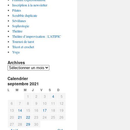
Inscription à la newsletter
Pilates
Scrabble duplicate
Sévillanes
Sophrologie
Théâtre
Théâtre d’improvisation : L’ATIPIC
Tournoi de tarot
Tricot et crochet
Yoga
Archives
A
r
Calendrier
c
septembre 2021
h
i
L
M
M
J
V
S
D
v
1
2
3
4
5
e
6
7
8
9
10
11
12
s
13
14
15
16
17
18
19
20
21
22
23
24
25
26
27
28
29
30