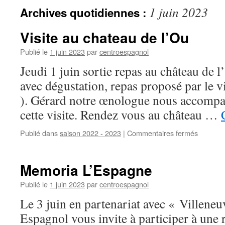
1 juin 2023
Archives quotidiennes :
Visite au chateau de l’Ou
Publié le
1 juin 2023
par
centroespagnol
Jeudi 1 juin sortie repas au château de l’
avec dégustation, repas proposé par le vi
). Gérard notre œnologue nous accompa
cette visite. Rendez vous au château …
Publié dans
saison 2022 - 2023
|
Commentaires fermés
sur
Visite
au
chateau
Memoria L’Espagne
de
l’Ou
Publié le
1 juin 2023
par
centroespagnol
Le 3 juin en partenariat avec « Villene
Espagnol vous invite à participer à une 