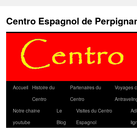
Aller
au
Centro Espagnol de Perpigna
contenu
Accueil
Histoire du
Partenaires du
Voyages c
Centro
Centro
Antravelin
Notre chaine
Le
Visites du Centro
Ad
youtube
Blog
Espagnol
lig