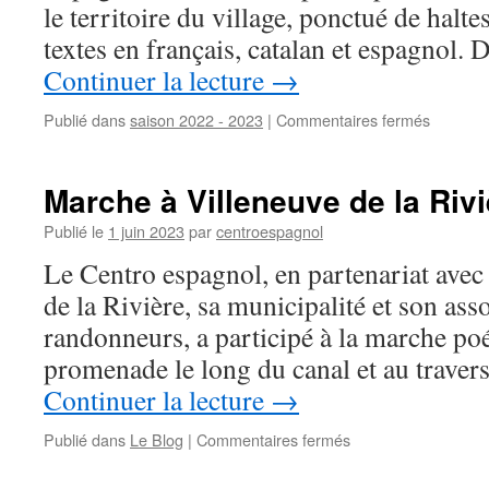
le territoire du village, ponctué de halt
textes en français, catalan et espagnol
Continuer la lecture
→
Publié dans
saison 2022 - 2023
|
Commentaires fermés
sur
Memori
L’Espag
Marche à Villeneuve de la Rivi
Publié le
1 juin 2023
par
centroespagnol
Le Centro espagnol, en partenariat avec 
de la Rivière, sa municipalité et son ass
randonneurs, a participé à la marche po
promenade le long du canal et au traver
Continuer la lecture
→
Publié dans
Le Blog
|
Commentaires fermés
sur
Marche
à