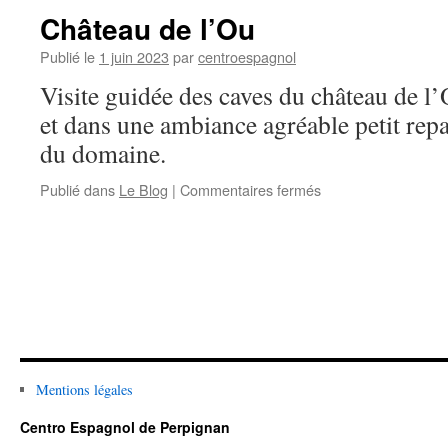
Villeneuve
Château de l’Ou
de
la
Publié le
1 juin 2023
par
centroespagnol
Rivière
Visite guidée des caves du château de l
et dans une ambiance agréable petit repa
du domaine.
Publié dans
Le Blog
|
Commentaires fermés
sur
Château
de
l’Ou
Mentions légales
Centro Espagnol de Perpignan