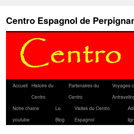
Aller
au
Centro Espagnol de Perpigna
contenu
Accueil
Histoire du
Partenaires du
Voyages c
Centro
Centro
Antravelin
Notre chaine
Le
Visites du Centro
Ad
youtube
Blog
Espagnol
lig