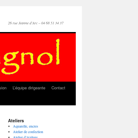
26 rue Jeanne d'Arc – 04 68 51 34 37
sion
L’équipe dirigeante
Contact
Ateliers
Aquarelle, encres
Atelier de confection
Atelier d’écriture