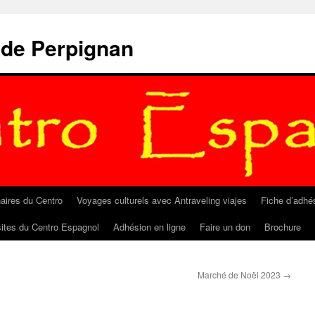
 de Perpignan
aires du Centro
Voyages culturels avec Antraveling viajes
Fiche d’adhé
sites du Centro Espagnol
Adhésion en ligne
Faire un don
Brochure
Marché de Noël 2023
→