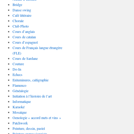
Bridge
Danse swing
Café littéraire
Chorale
Club Photo
Cours d’anglais
Cours de catalan
Cours d’espagnol
Cours de Français langue étrangère
(FLE)
Cours de Sardane
Couture
Do-In
Echecs
Enluminures, calligraphie
Flamenco
Généalogie
Initiation à l’histoire de l’art
Informatique
Karaoké
Mosaïque
Oenologie « accord mets et vins »
Patchwork
Peinture, dessin, pastel
Peinture expressionniste