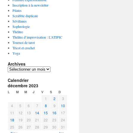
Inscription à la newsletter
Pilates
Scrabble duplicate
Sévillanes
Sophrologie
Théâtre
Théâtre d’improvisation : L’ATIPIC
Tournoi de tarot
Tricot et crochet
Yoga
Archives
A
r
Calendrier
c
décembre 2023
h
i
L
M
M
J
V
S
D
v
1
2
3
e
4
5
6
7
8
9
10
s
11
12
13
14
15
16
17
18
19
20
21
22
23
24
25
26
27
28
29
30
31