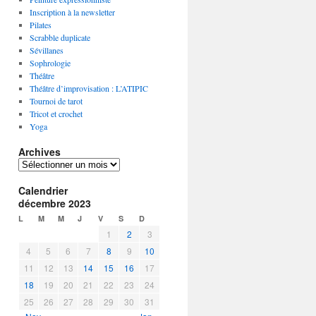
Inscription à la newsletter
Pilates
Scrabble duplicate
Sévillanes
Sophrologie
Théâtre
Théâtre d’improvisation : L’ATIPIC
Tournoi de tarot
Tricot et crochet
Yoga
Archives
A
r
Calendrier
c
décembre 2023
h
i
L
M
M
J
V
S
D
v
1
2
3
e
4
5
6
7
8
9
10
s
11
12
13
14
15
16
17
18
19
20
21
22
23
24
25
26
27
28
29
30
31