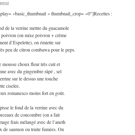
agnol
isplay= »basic_thumbnail » thumbnail_crop= »0″]Recettes :
nd de la verrine mettre du guacamole
e poivron (on mixe poivron + crème
iment d’Espelette), on émiette sur
très peu de citron combawa pour le peps.
e mousse choux fleur très cuit et
onne avec du gingembre râpé , sel
verrine sur le dessus une touche
te ciselée.
oux romanesco moins fort en goût.
isse le fond de la verrine avec du
morceaux de concombre (on a fait
mage frais mélangé avec de l’aneth
aux de saumon ou truite fumées. On