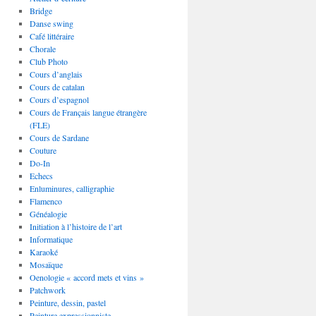
Bridge
Danse swing
Café littéraire
Chorale
Club Photo
Cours d’anglais
Cours de catalan
Cours d’espagnol
Cours de Français langue étrangère
(FLE)
Cours de Sardane
Couture
Do-In
Echecs
Enluminures, calligraphie
Flamenco
Généalogie
Initiation à l’histoire de l’art
Informatique
Karaoké
Mosaïque
Oenologie « accord mets et vins »
Patchwork
Peinture, dessin, pastel
Peinture expressionniste