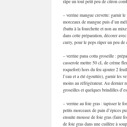
râpe un tout petit peu de citron co
– verrine mangue crevette: garnir le 
morceaux de mangue puis d’un mélan
(battu à la fourchette et non au mix
dans cette préparation, décorer avec
curry, pour le peps râper un peu de 
– verrine pana cotta groseille : prép
casserole mettre 50 cL de crème fleu
roquefort) hors du feu ajouter 2 feui
l’eau et a été égouttée), garnir les v
moins au réfrigérateur. Au dernier
groseilles et quelques brindilles d’e
– verrine au foie gras : tapisser le f
petits morceaux de pain d’épices pu
ensuite mousse de foie gras (faire f
de foie gras dans une cuillère à sou