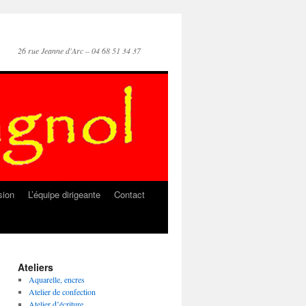
26 rue Jeanne d'Arc – 04 68 51 34 37
sion
L’équipe dirigeante
Contact
Ateliers
Aquarelle, encres
Atelier de confection
Atelier d’écriture