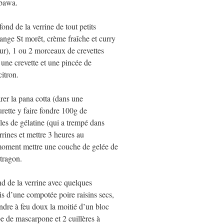
mbawa.
fond de la verrine de tout petits
ge St morêt, crème fraîche et curry
eur), 1 ou 2 morceaux de crevettes
 une crevette et une pincée de
citron.
arer la pana cotta (dans une
rette y faire fondre 100g de
lles de gélatine (qui a trempé dans
errines et mettre 3 heures au
 moment mettre une couche de gelée de
stragon.
ond de la verrine avec quelques
is d’une compotée poire raisins secs,
ondre à feu doux la moitié d’un bloc
pe de mascarpone et 2 cuillères à