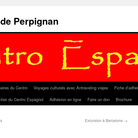
 de Perpignan
aires du Centro
Voyages culturels avec Antraveling viajes
Fiche d’adhé
sites du Centro Espagnol
Adhésion en ligne
Faire un don
Brochure
es
Excursion à Barcelone
→