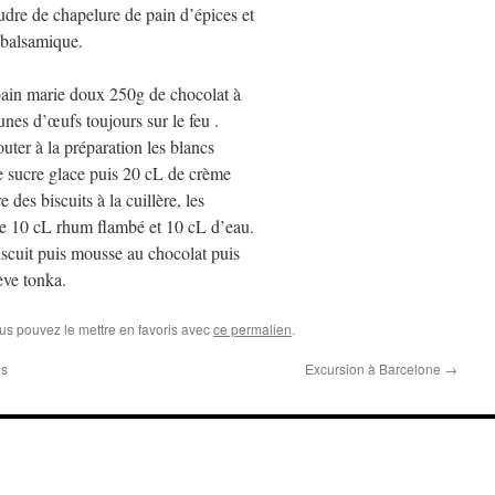
udre de chapelure de pain d’épices et
 balsamique.
 bain marie doux 250g de chocolat à
unes d’œufs toujours sur le feu .
jouter à la préparation les blancs
 sucre glace puis 20 cL de crème
 des biscuits à la cuillère, les
e 10 cL rhum flambé et 10 cL d’eau.
iscuit puis mousse au chocolat puis
ève tonka.
ous pouvez le mettre en favoris avec
ce permalien
.
es
Excursion à Barcelone
→