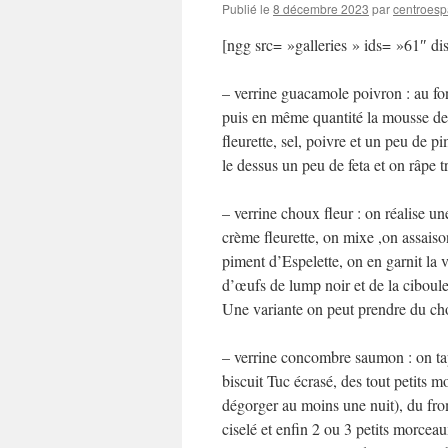
Publié le
8 décembre 2023
par
centroesp
[ngg src= »galleries » ids= »61″ d
– verrine guacamole poivron : au fo
puis en même quantité la mousse d
fleurette, sel, poivre et un peu de p
le dessus un peu de feta et on râpe 
– verrine choux fleur : on réalise un
crème fleurette, on mixe ,on assais
piment d’Espelette, on en garnit la 
d’œufs de lump noir et de la ciboulet
Une variante on peut prendre du ch
– verrine concombre saumon : on tap
biscuit Tuc écrasé, des tout petits 
dégorger au moins une nuit), du fro
ciselé et enfin 2 ou 3 petits morce