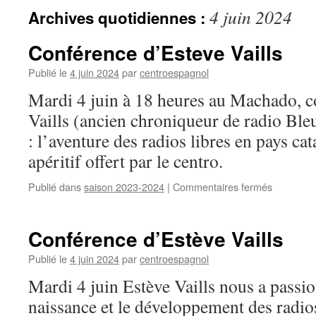
4 juin 2024
Archives quotidiennes :
Conférence d’Esteve Vaills
Publié le
4 juin 2024
par
centroespagnol
Mardi 4 juin à 18 heures au Machado, c
Vaills (ancien chroniqueur de radio Ble
: l’aventure des radios libres en pays cat
apéritif offert par le centro.
Publié dans
saison 2023-2024
|
Commentaires fermés
sur
Conféren
d’Esteve
Vaills
Conférence d’Estève Vaills
Publié le
4 juin 2024
par
centroespagnol
Mardi 4 juin Estève Vaills nous a passi
naissance et le développement des radios