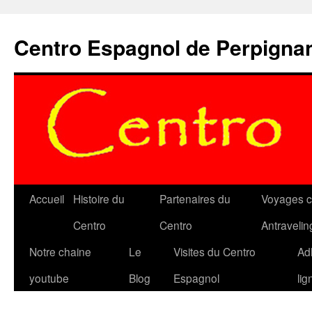
Aller
au
Centro Espagnol de Perpigna
contenu
Accueil
Histoire du
Partenaires du
Voyages c
Centro
Centro
Antravelin
Notre chaine
Le
Visites du Centro
Ad
youtube
Blog
Espagnol
lig