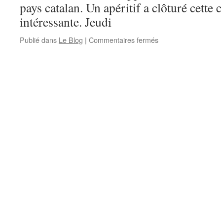
pays catalan. Un apéritif a clôturé cette 
intéressante. Jeudi
Publié dans
Le Blog
|
Commentaires fermés
sur
Conférence
d’Estève
Vaills