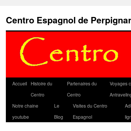
Aller
au
Centro Espagnol de Perpigna
contenu
Accueil
Histoire du
Partenaires du
Voyages c
Centro
Centro
Antravelin
Notre chaine
Le
Visites du Centro
Ad
youtube
Blog
Espagnol
lig