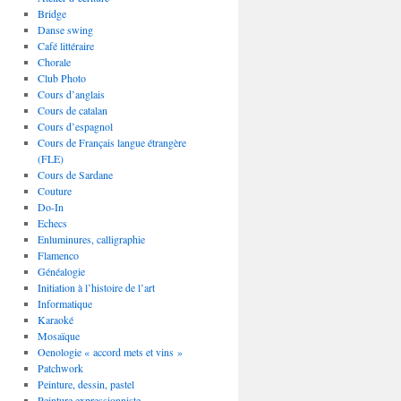
Bridge
Danse swing
Café littéraire
Chorale
Club Photo
Cours d’anglais
Cours de catalan
Cours d’espagnol
Cours de Français langue étrangère
(FLE)
Cours de Sardane
Couture
Do-In
Echecs
Enluminures, calligraphie
Flamenco
Généalogie
Initiation à l’histoire de l’art
Informatique
Karaoké
Mosaïque
Oenologie « accord mets et vins »
Patchwork
Peinture, dessin, pastel
Peinture expressionniste