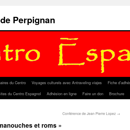
 de Perpignan
aires du Centro
Voyages culturels avec Antraveling viajes
Fiche d’adhé
sites du Centro Espagnol
Adhésion en ligne
Faire un don
Brochure
Conférence de Jean Pierre Lopez
→
 manouches et roms »