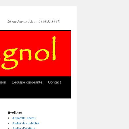
26 rue Jeanne d'Arc – 04 68 51 34 37
sion
L’équipe dirigeante
Contact
Ateliers
Aquarelle, encres
Atelier de confection
Atelier d’écriture