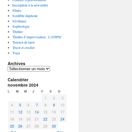
Inscription à la newsletter
Pilates
Scrabble duplicate
Sévillanes
Sophrologie
Théâtre
Théâtre d’improvisation : L’ATIPIC
Tournoi de tarot
Tricot et crochet
Yoga
Archives
A
r
Calendrier
c
novembre 2024
h
i
L
M
M
J
V
S
D
v
1
2
3
e
4
5
6
7
8
9
10
s
11
12
13
14
15
16
17
18
19
20
21
22
23
24
25
26
27
28
29
30