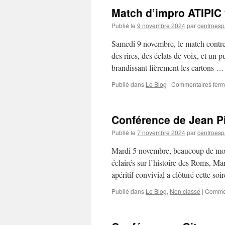
Match d’impro ATIPI
Publié le
9 novembre 2024
par
centroesp
Samedi 9 novembre, le match contre 
des rires, des éclats de voix, et un p
brandissant fièrement les cartons 
Publié dans
Le Blog
|
Commentaires fer
Conférence de Jean P
Publié le
7 novembre 2024
par
centroesp
Mardi 5 novembre, beaucoup de mond
éclairés sur l’histoire des Roms, Ma
apéritif convivial a clôturé cette soir
Publié dans
Le Blog
,
Non classé
|
Commen