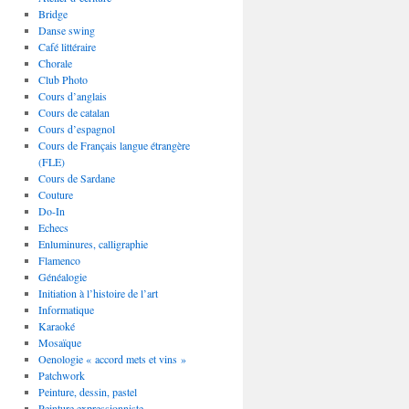
Bridge
Danse swing
Café littéraire
Chorale
Club Photo
Cours d’anglais
Cours de catalan
Cours d’espagnol
Cours de Français langue étrangère
(FLE)
Cours de Sardane
Couture
Do-In
Echecs
Enluminures, calligraphie
Flamenco
Généalogie
Initiation à l’histoire de l’art
Informatique
Karaoké
Mosaïque
Oenologie « accord mets et vins »
Patchwork
Peinture, dessin, pastel
Peinture expressionniste