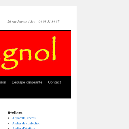
26 rue Jeanne d'Arc – 04 68 51 34 37
sion
L’équipe dirigeante
Contact
Ateliers
Aquarelle, encres
Atelier de confection
Atelier d’écriture