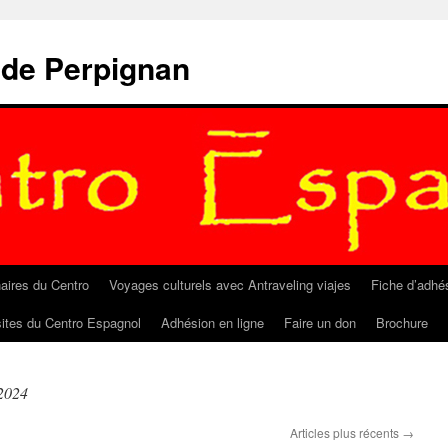
 de Perpignan
aires du Centro
Voyages culturels avec Antraveling viajes
Fiche d’adhé
sites du Centro Espagnol
Adhésion en ligne
Faire un don
Brochure
2024
Articles plus récents
→