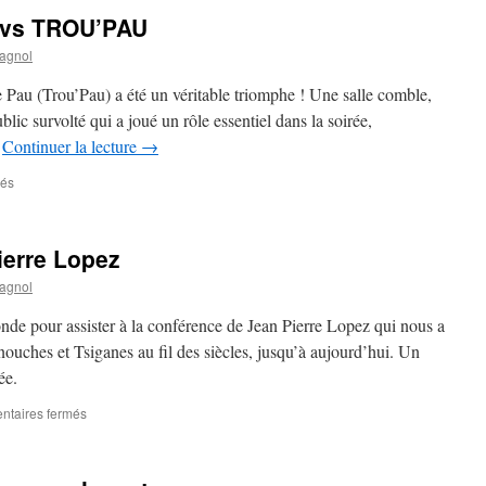
C vs TROU’PAU
agnol
Pau (Trou’Pau) a été un véritable triomphe ! Une salle comble,
ublic survolté qui a joué un rôle essentiel dans la soirée,
…
Continuer la lecture
→
més
sur
Match
d’impro
ATIPIC
ierre Lopez
vs
TROU’PAU
agnol
e pour assister à la conférence de Jean Pierre Lopez qui nous a
nouches et Tsiganes au fil des siècles, jusqu’à aujourd’hui. Un
ée.
taires fermés
sur
Conférence
de
Jean