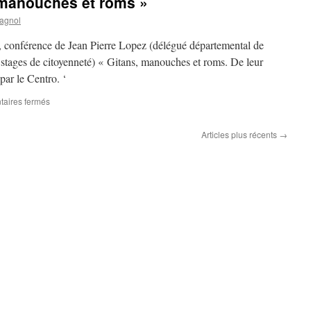
 manouches et roms »
Pierre
Lopez
agnol
 conférence de Jean Pierre Lopez (délégué départemental de
 stages de citoyenneté) « Gitans, manouches et roms. De leur
 par le Centro. ‘
aires fermés
sur
Conférence
« Gitans,
Articles plus récents
→
manouches
et
roms »