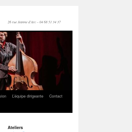
26 rue Jeanne d'Arc – 04 68 51 34 37
sion
L’équipe dirigeante
Contact
Ateliers