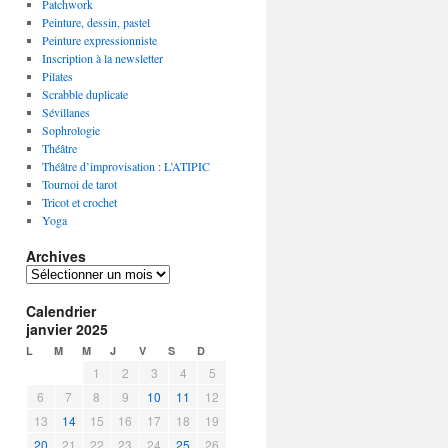
Patchwork
Peinture, dessin, pastel
Peinture expressionniste
Inscription à la newsletter
Pilates
Scrabble duplicate
Sévillanes
Sophrologie
Théâtre
Théâtre d’improvisation : L’ATIPIC
Tournoi de tarot
Tricot et crochet
Yoga
Archives
A
r
Calendrier
c
janvier 2025
h
i
L
M
M
J
V
S
D
v
1
2
3
4
5
e
6
7
8
9
10
11
12
s
13
14
15
16
17
18
19
20
21
22
23
24
25
26