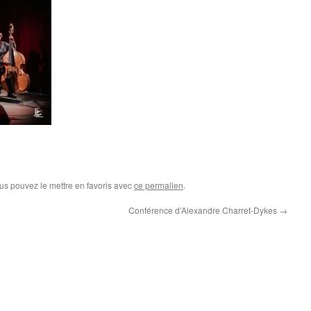
ous pouvez le mettre en favoris avec
ce permalien
.
Conférence d’Alexandre Charret-Dykes
→