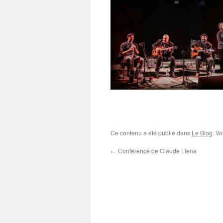
Ce contenu a été publié dans
Le Blog
. V
←
Conférence de Claude Llena