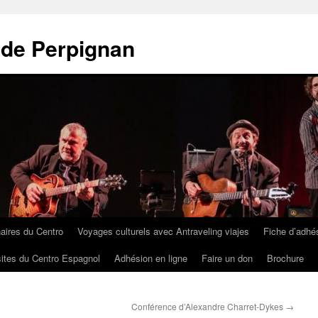
 de Perpignan
aires du Centro
Voyages culturels avec Antraveling viajes
Fiche d’adhé
sites du Centro Espagnol
Adhésion en ligne
Faire un don
Brochure
Conférence d’Alexandre Charret-Dykes
→