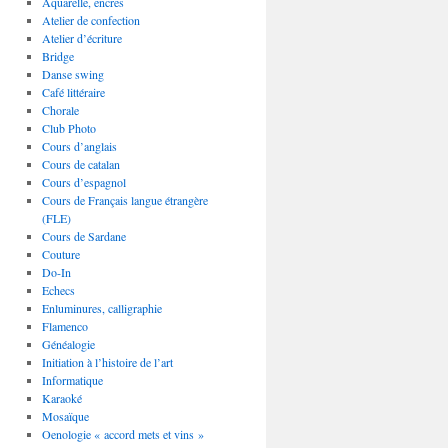
Aquarelle, encres
Atelier de confection
Atelier d’écriture
Bridge
Danse swing
Café littéraire
Chorale
Club Photo
Cours d’anglais
Cours de catalan
Cours d’espagnol
Cours de Français langue étrangère
(FLE)
Cours de Sardane
Couture
Do-In
Echecs
Enluminures, calligraphie
Flamenco
Généalogie
Initiation à l’histoire de l’art
Informatique
Karaoké
Mosaïque
Oenologie « accord mets et vins »