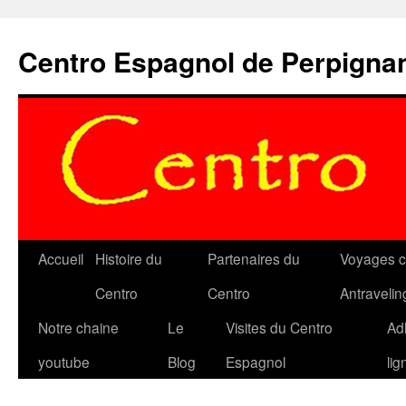
Aller
au
Centro Espagnol de Perpigna
contenu
Accueil
Histoire du
Partenaires du
Voyages c
Centro
Centro
Antravelin
Notre chaine
Le
Visites du Centro
Ad
youtube
Blog
Espagnol
lig