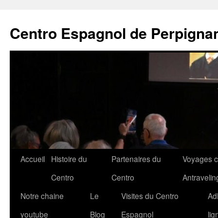
Aller
au
Centro Espagnol de Perpigna
contenu
Accueil
Histoire du
Partenaires du
Voyages c
Centro
Centro
Antravelin
Notre chaine
Le
Visites du Centro
Ad
youtube
Blog
Espagnol
lig