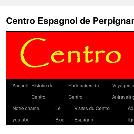
Aller
au
Centro Espagnol de Perpigna
contenu
Accueil
Histoire du
Partenaires du
Voyages c
Centro
Centro
Antravelin
Notre chaine
Le
Visites du Centro
Ad
youtube
Blog
Espagnol
lig