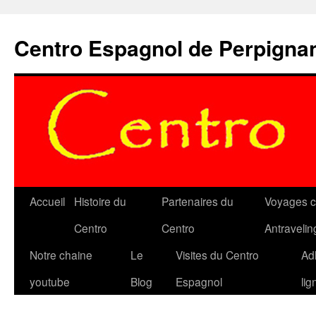
Aller
au
Centro Espagnol de Perpigna
contenu
Accueil
Histoire du
Partenaires du
Voyages c
Centro
Centro
Antravelin
Notre chaine
Le
Visites du Centro
Ad
youtube
Blog
Espagnol
lig