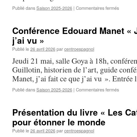
Publié dans
Saison 2025-2026
|
Commentaires fermés
sur
Présenta
de
livre
Conférence Edouard Manet « J’
« Emprei
j’ai vu »
espagnol
dans
Publié le
26 avril 2026
par
centroespagnol
les
polars
Jeudi 21 mai, salle Goya à 18h, confére
régionau
Guillotin, historien de l’art, guide con
Manet, j’ai fait ce que j’ai vu ». Entrée l
Publié dans
Saison 2025-2026
|
Commentaires fermés
sur
Confére
Edouard
Manet
Présentation du livre « Les Ca
« J’ai
pour étonner le monde
fait
ce
Publié le
26 avril 2026
par
centroespagnol
que