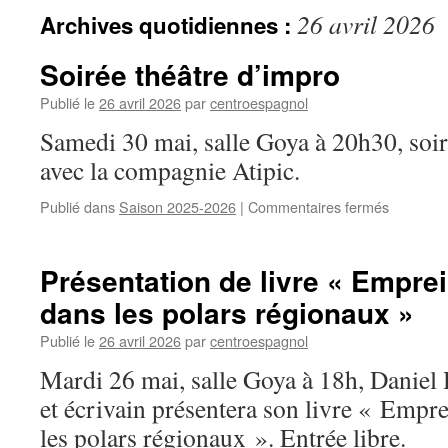
26 avril 2026
Archives quotidiennes :
Soirée théâtre d’impro
Publié le
26 avril 2026
par
centroespagnol
Samedi 30 mai, salle Goya à 20h30, soir
avec la compagnie Atipic.
Publié dans
Saison 2025-2026
|
Commentaires fermés
sur
Soirée
théâtre
d’impro
Présentation de livre « Empre
dans les polars régionaux »
Publié le
26 avril 2026
par
centroespagnol
Mardi 26 mai, salle Goya à 18h, Daniel
et écrivain présentera son livre « Empr
les polars régionaux ». Entrée libre.