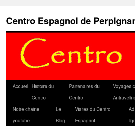
Aller
au
Centro Espagnol de Perpigna
contenu
Accueil
Histoire du
Partenaires du
Voyages c
Centro
Centro
Antravelin
Notre chaine
Le
Visites du Centro
Ad
youtube
Blog
Espagnol
lig