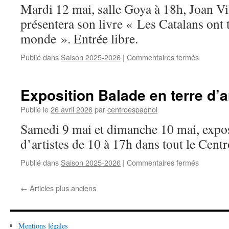
j’ai
Mardi 12 mai, salle Goya à 18h, Joan Vil
vu »
présentera son livre « Les Catalans ont 
monde ». Entrée libre.
Publié dans
Saison 2025-2026
|
Commentaires fermés
sur
Présenta
du
livre
Exposition Balade en terre d’a
« Les
Catalans
Publié le
26 avril 2026
par
centroespagnol
ont
Samedi 9 mai et dimanche 10 mai, expos
tout
pour
d’artistes de 10 à 17h dans tout le Centr
étonner
le
Publié dans
Saison 2025-2026
|
Commentaires fermés
sur
monde
Expositi
Balade
←
Articles plus anciens
en
terre
d’artistes
Mentions légales