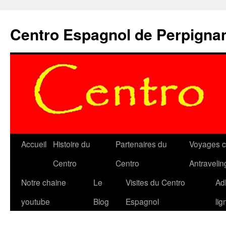
Aller
au
Centro Espagnol de Perpigna
contenu
Accueil
Histoire du
Partenaires du
Voyages c
Centro
Centro
Antravelin
Notre chaine
Le
Visites du Centro
Ad
youtube
Blog
Espagnol
lig