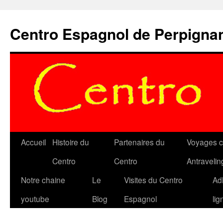
Aller
au
Centro Espagnol de Perpigna
contenu
Accueil
Histoire du
Partenaires du
Voyages c
Centro
Centro
Antravelin
Notre chaine
Le
Visites du Centro
Ad
youtube
Blog
Espagnol
lig