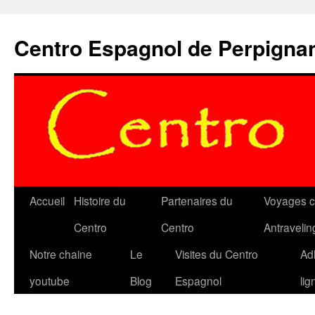
Aller
au
Centro Espagnol de Perpigna
contenu
Accueil
Histoire du
Partenaires du
Voyages c
Centro
Centro
Antravelin
Notre chaine
Le
Visites du Centro
Ad
youtube
Blog
Espagnol
lig