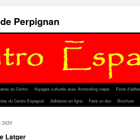
 de Perpignan
aires du Centro
Voyages culturels avec Antraveling viajes
Fiche d’adhé
sites du Centro Espagnol
Adhésion en ligne
Faire un don
Brochure
e 2020
e Latger