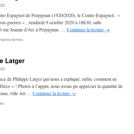
nol
ntro Espagnol de Perpignan (1920/2020), le Centro Espagnol, »
trois-guerres « , vendredi 9 octobre 2020 à 18h30, salle
26 rue Jeanne d’Arc à Perpignan. …
Continuer la lecture
→
taires fermés
sur
Conférence
de
Philippe
e Latger
Latger
nol
rence de Philippe Latger qui nous a expliqué, enfin, comment ne
Déco » ! Photos à l’appui, nous avons pu apprécier la quantité de
gnan, ville Art …
Continuer la lecture
→
més
sur
Conférence
de
Philippe
Latger