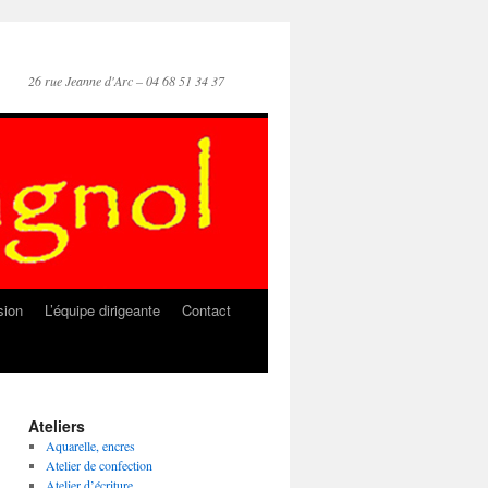
26 rue Jeanne d'Arc – 04 68 51 34 37
sion
L’équipe dirigeante
Contact
Ateliers
Aquarelle, encres
Atelier de confection
Atelier d’écriture