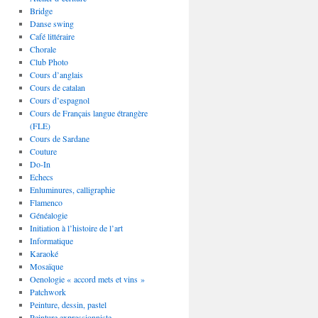
Bridge
Danse swing
Café littéraire
Chorale
Club Photo
Cours d’anglais
Cours de catalan
Cours d’espagnol
Cours de Français langue étrangère
(FLE)
Cours de Sardane
Couture
Do-In
Echecs
Enluminures, calligraphie
Flamenco
Généalogie
Initiation à l’histoire de l’art
Informatique
Karaoké
Mosaïque
Oenologie « accord mets et vins »
Patchwork
Peinture, dessin, pastel
Peinture expressionniste