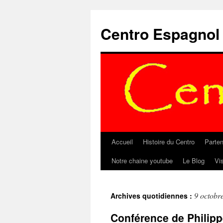
Aller
au
Centro Espagnol
contenu
Accueil
Histoire du Centro
Parten
Notre chaine youtube
Le Blog
Vi
9 octobr
Archives quotidiennes :
Conférence de Philipp